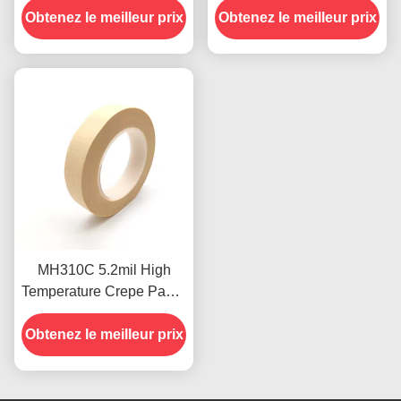
Obtenez le meilleur prix
masquage de silicone
Obtenez le meilleur prix
5,2 mil Rohs approuvé
résistance à la chaleur
MH310C 5.2mil High
Temperature Crepe Paper
Tape Masking Pour le
Obtenez le meilleur prix
procédé de soudure par
ondes