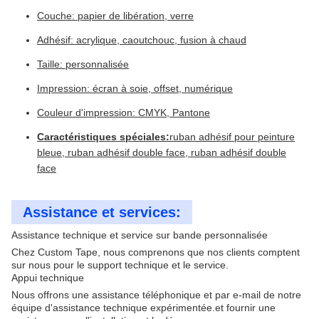
Couche: papier de libération, verre
Adhésif: acrylique, caoutchouc, fusion à chaud
Taille: personnalisée
Impression: écran à soie, offset, numérique
Couleur d'impression: CMYK, Pantone
Caractéristiques spéciales:
ruban adhésif pour peinture
bleue, ruban adhésif double face, ruban adhésif double
face
Assistance et services:
Assistance technique et service sur bande personnalisée
Chez Custom Tape, nous comprenons que nos clients comptent
sur nous pour le support technique et le service.
Appui technique
Nous offrons une assistance téléphonique et par e-mail de notre
équipe d'assistance technique expérimentée.et fournir une