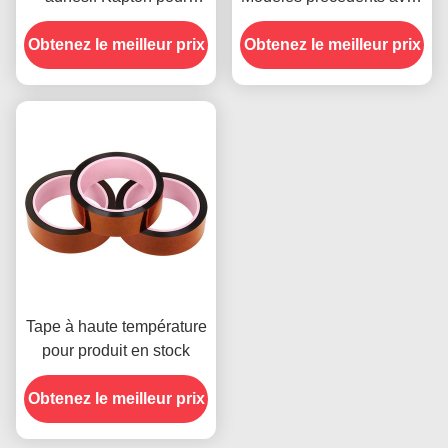
l'impression sur le devant
résistance à l'humidité et
Obtenez le meilleur prix
Obtenez le meilleur prix
résistance au pelage de
2,5 N/25 mm
Tape à haute température
pour produit en stock
Obtenez le meilleur prix