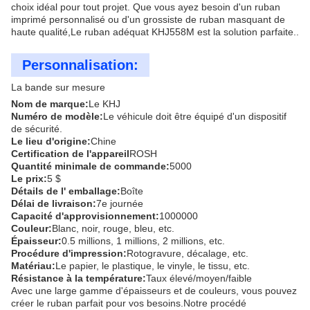
choix idéal pour tout projet. Que vous ayez besoin d'un ruban
imprimé personnalisé ou d'un grossiste de ruban masquant de
haute qualité,Le ruban adéquat KHJ558M est la solution parfaite..
Personnalisation:
La bande sur mesure
Nom de marque:
Le KHJ
Numéro de modèle:
Le véhicule doit être équipé d'un dispositif
de sécurité.
Le lieu d'origine:
Chine
Certification de l'appareil
ROSH
Quantité minimale de commande:
5000
Le prix:
5 $
Détails de l' emballage:
Boîte
Délai de livraison:
7e journée
Capacité d'approvisionnement:
1000000
Couleur:
Blanc, noir, rouge, bleu, etc.
Épaisseur:
0.5 millions, 1 millions, 2 millions, etc.
Procédure d'impression:
Rotogravure, décalage, etc.
Matériau:
Le papier, le plastique, le vinyle, le tissu, etc.
Résistance à la température:
Taux élevé/moyen/faible
Avec une large gamme d'épaisseurs et de couleurs, vous pouvez
créer le ruban parfait pour vos besoins.Notre procédé