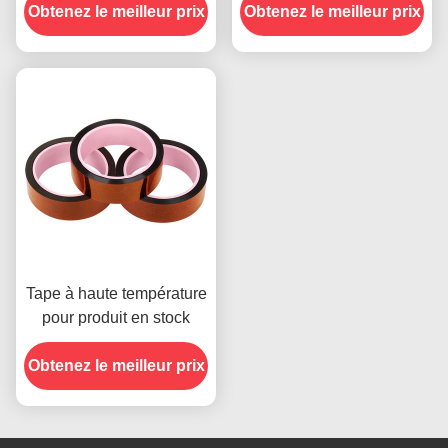
Obtenez le meilleur prix
Obtenez le meilleur prix
résistance au pelage de
2,5 N/25 mm
Tape à haute température
pour produit en stock
Obtenez le meilleur prix