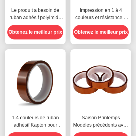
Le produit a besoin de
Impression en 1 à 4
ruban adhésif polyimide
couleurs et résistance à
avec résistance à la
la température -10°C à
Obtenez le meilleur prix
tension de 1000 V
Obtenez le meilleur prix
80°C Méthode de
paiement par carte de
crédit pour les modèles
précédents
1-4 couleurs de ruban
Saison Printemps
adhésif Kapton pour
Modèles précédents avec
l'impression sur le devant
résistance à l'humidité et