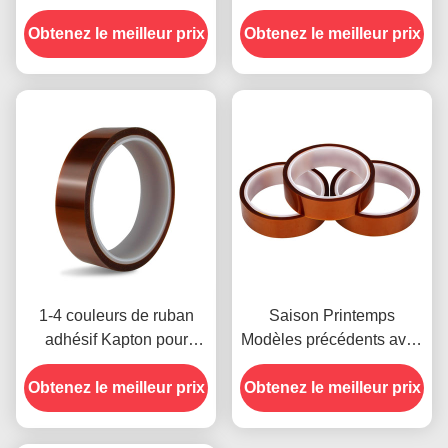
avec résistance à la
la température -10°C à
Obtenez le meilleur prix
tension de 1000 V
Obtenez le meilleur prix
80°C Méthode de
paiement par carte de
crédit pour les modèles
précédents
1-4 couleurs de ruban
Saison Printemps
adhésif Kapton pour
Modèles précédents avec
l'impression sur le devant
résistance à l'humidité et
Obtenez le meilleur prix
Obtenez le meilleur prix
résistance au pelage de
2,5 N/25 mm