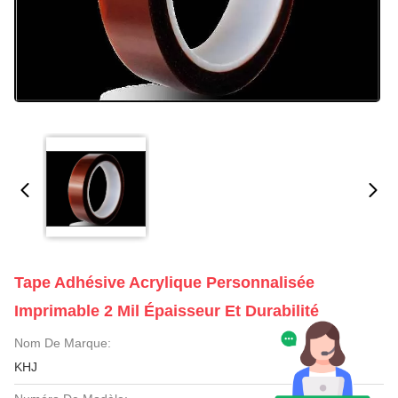
Tape Adhésive Acrylique Personnalisée
Imprimable 2 Mil Épaisseur Et Durabilité
Nom De Marque:
KHJ