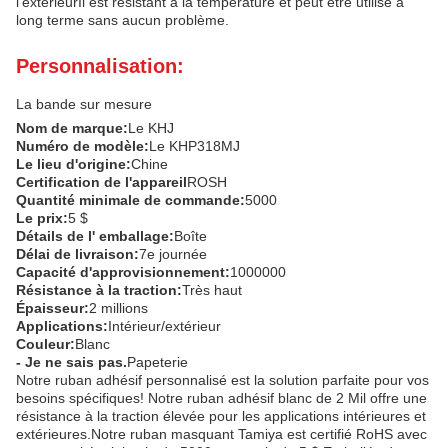
l'extérieurIl est résistant à la température et peut être utilisé à
long terme sans aucun problème.
Personnalisation:
La bande sur mesure
Nom de marque:
Le KHJ
Numéro de modèle:
Le KHP318MJ
Le lieu d'origine:
Chine
Certification de l'appareil
ROSH
Quantité minimale de commande:
5000
Le prix:
5 $
Détails de l' emballage:
Boîte
Délai de livraison:
7e journée
Capacité d'approvisionnement:
1000000
Résistance à la traction:
Très haut
Épaisseur:
2 millions
Applications:
Intérieur/extérieur
Couleur:
Blanc
- Je ne sais pas.
Papeterie
Notre ruban adhésif personnalisé est la solution parfaite pour vos
besoins spécifiques! Notre ruban adhésif blanc de 2 Mil offre une
résistance à la traction élevée pour les applications intérieures et
extérieures.Notre ruban masquant Tamiya est certifié RoHS avec