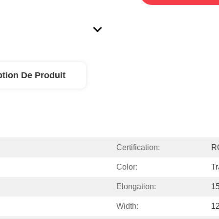
ption De Produit
Certification:
R
Color:
Tr
Elongation:
1
Width:
1