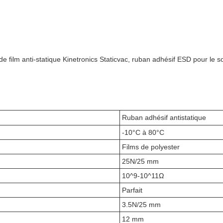
de film anti-statique Kinetronics Staticvac, ruban adhésif ESD pour le so
Ruban adhésif antistatique
-10°C à 80°C
Films de polyester
25N/25 mm
10^9-10^11Ω
Parfait
3.5N/25 mm
12 mm