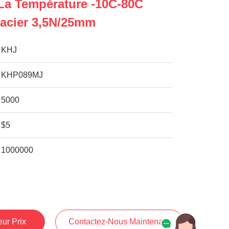
La Température -10C-80C
'acier 3,5N/25mm
KHJ
KHP089MJ
5000
$5
1000000
ur Prix
Contactez-Nous Maintenant