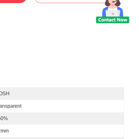
OSH
ansparent
50%
2mm