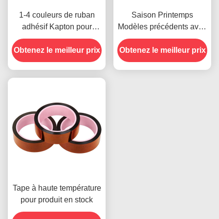
1-4 couleurs de ruban
Saison Printemps
adhésif Kapton pour
Modèles précédents avec
l'impression sur le devant
résistance à l'humidité et
Obtenez le meilleur prix
Obtenez le meilleur prix
résistance au pelage de
2,5 N/25 mm
Tape à haute température
pour produit en stock