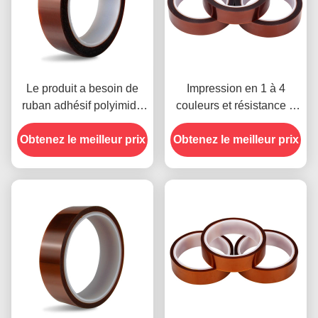
Le produit a besoin de
Impression en 1 à 4
ruban adhésif polyimide
couleurs et résistance à
avec résistance à la
la température -10°C à
Obtenez le meilleur prix
tension de 1000 V
Obtenez le meilleur prix
80°C Méthode de
paiement par carte de
crédit pour les modèles
précédents