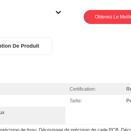
Obtenez Le Meille
ption De Produit
Certification:
R
Taille:
Pe
ux 
récision de tissu
, 
Découpage de précision de carte PCB
, 
Déco