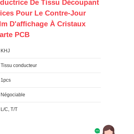
ductrice De Tissu Découpant
ices Pour Le Contre-Jour
lm D'affichage À Cristaux
arte PCB
KHJ
Tissu conducteur
1pcs
Négociable
L/C, T/T