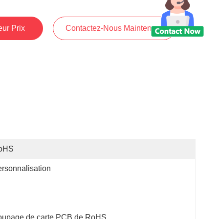
ur Prix
Contactez-Nous Maintenant
oHS
rsonnalisation
upage de carte PCB de RoHS