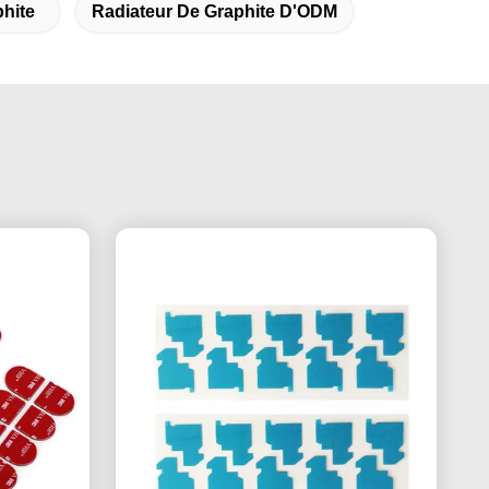
hite
Radiateur De Graphite D'ODM