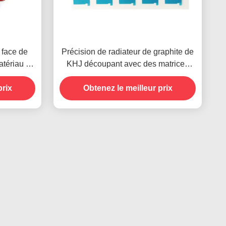
 face de
Précision de radiateur de graphite de
atériau de
KHJ découpant avec des matrices
ue RoHS
pour la plaque signalétique de
prix
Obtenez le meilleur prix
téléphone portable