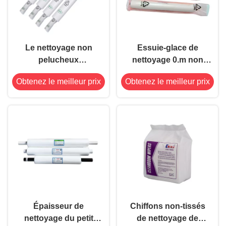
Le nettoyage non
Essuie-glace de
pelucheux
nettoyage 0.m non
d'imprimantes de
pelucheux de pochoir
Obtenez le meilleur prix
Obtenez le meilleur prix
carte PCB essuie
de Panasonic KEM
l'absorption de
Screen Printer SMT
hautes eaux de
pochoir de SMT
Épaisseur de
Chiffons non-tissés
nettoyage du petit
de nettoyage de