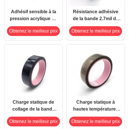
Adhésif sensible à la
Résistance adhésive
pression acrylique de
de la bande 2.7mil de
collage de la bande
silicone de liaison
Obtenez le meilleur prix
Obtenez le meilleur prix
0.045mm d'anti
d'individu de base de
individu transparent
film d'ANIMAL
statique
FAMILIER haute
Charge statique de
Charge statique à
collage de la bande
hautes températures
8.2mil de double côté
de collage thermique
Obtenez le meilleur prix
Obtenez le meilleur prix
à hautes
anti-vieillissement de