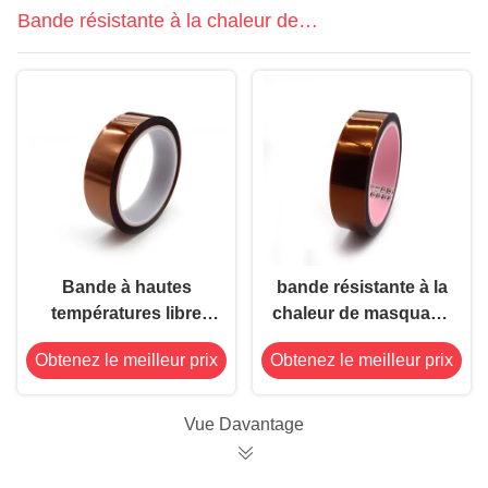
Bande résistante à la chaleur de
Polyimide
Bande à hautes
bande résistante à la
températures libre
chaleur de masquage
0.035mm anti-
de Polyimide de 2mil
Obtenez le meilleur prix
Obtenez le meilleur prix
vieillissement de
ESD pi pour des
Polyimide de silicone
cartes électronique
Vue Davantage