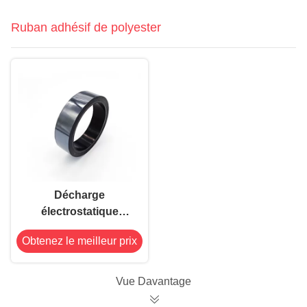
Ruban adhésif de polyester
Décharge
électrostatique
adhésive du gris
Obtenez le meilleur prix
d'argent de ruban
d'anti polyester
statique basse 100V
Vue Davantage