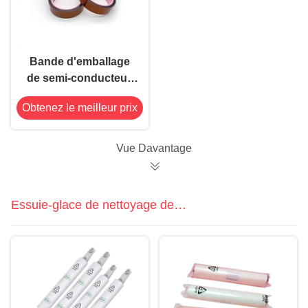
Bande d'emballage
de semi-conducteur,
bande d'emballage de
Obtenez le meilleur prix
puce, film à hautes
températures de la
bande 0.035mm
Vue Davantage
Essuie-glace de nettoyage de
pochoir de SMT