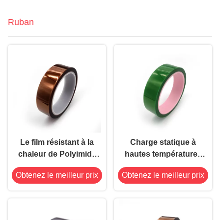
Ruban
Le film résistant à la
Charge statique à
chaleur de Polyimide
hautes températures
de ruban de Kapton a
de masquage 2.4mil
Obtenez le meilleur prix
Obtenez le meilleur prix
soutenu les rubans
de bande verte de
adhésifs de silicone
polyester anti