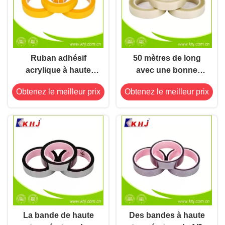
Ruban adhésif
50 mètres de long
acrylique à haute
avec une bonne
température 500 V
résistance chimique
Obtenez le meilleur prix
Obtenez le meilleur prix
diélectrique 1 X 10 10
Ohms/sq Résistance
La bande de haute
Des bandes à haute