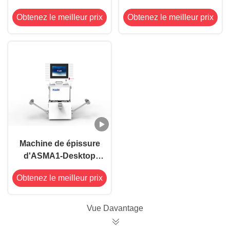
48V de bande à
BUREAU DE LA
Obtenez le meilleur prix
Obtenez le meilleur prix
grande vitesse de
SÉRIE ASMA1 SMT
SMT non
DE MARS
Machine de épissure
d'ASMA1-Desktop
SMT
Obtenez le meilleur prix
Vue Davantage