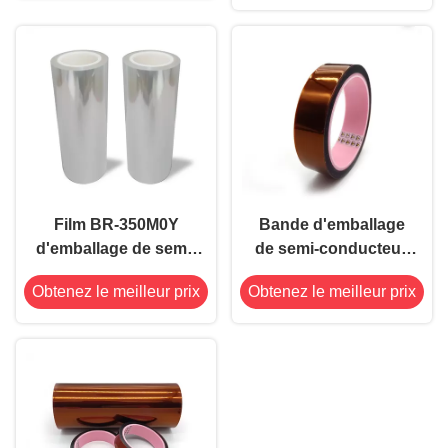
Film BR-350M0Y
Bande d'emballage
d'emballage de semi-
de semi-conducteur,
conducteur
bande d'emballage de
Obtenez le meilleur prix
Obtenez le meilleur prix
puce, film protecteur
d'anti Polyimide
statique