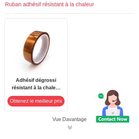
Ruban adhésif résistant à la chaleur
Adhésif dégrossi
résistant à la chaleur
de silicone de bande
Obtenez le meilleur prix
de Polyimide double
Vue Davantage