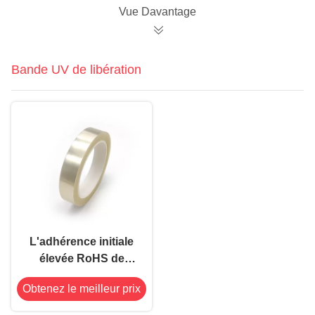
électronique
Vue Davantage
Bande UV de libération
L'adhérence initiale
élevée RoHS de
bande UV à hautes
Obtenez le meilleur prix
températures de
libération a approuvé