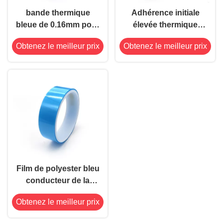
bande thermique
Adhérence initiale
bleue de 0.16mm pour
élevée thermique
le traitement de
enduite à simple face
Obtenez le meilleur prix
Obtenez le meilleur prix
composant
du vert 3.0mil de
électronique
bande de libération
Film de polyester bleu
conducteur de la
bande 0.16mm de
Obtenez le meilleur prix
courant ascendant de
composant