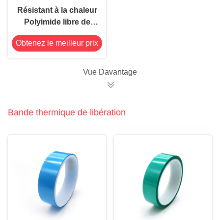
Résistant à la chaleur
Polyimide libre de
silicone ruban la
Obtenez le meilleur prix
pollution nulle de
0.025mm
Vue Davantage
Bande thermique de libération