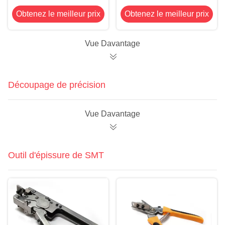
pain 0.26mm
Cleanroom de
Obtenez le meilleur prix
Obtenez le meilleur prix
d'essuie-glace
cellulose de l'essuie-
d'absorption de
glace SMC1004 de
pochoir à haute
pochoir non
Vue Davantage
contenance de liquide
pelucheux de SMT
de SMT
Découpage de précision
Vue Davantage
Outil d'épissure de SMT