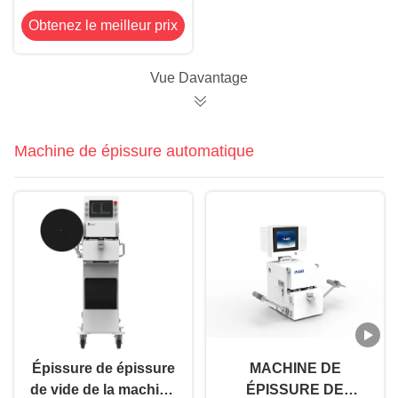
la chaleur adhésive
Obtenez le meilleur prix
de la bande 8.2mil de
silicone double anti
Vue Davantage
Machine de épissure automatique
Épissure de épissure
MACHINE DE
de vide de la machine
ÉPISSURE DE