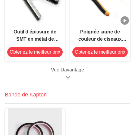
Outil d'épissure de
Poignée jaune de
SMT en métal de
couleur de ciseaux
poignée en plastique
d'outil d'épissure de
Obtenez le meilleur prix
Obtenez le meilleur prix
pour des bandes de
SMT en métal de
support de SMD
fonction de
positionnement
Vue Davantage
Bande de Kapton