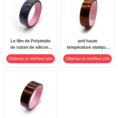
Le film de Polyimide
anti haute
de ruban de silicone
température statique
de résistance
de ruban adhésif de
Obtenez le meilleur prix
Obtenez le meilleur prix
thermique a soutenu
film du Polyimide
0.05mm
2.2mil résistante